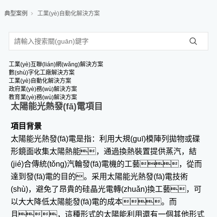
典型案例
工業(yè)自動化解決方案
工業(yè)互聯(lián)網(wǎng)解決方案
數(shù)字化工廠解決方案
工業(yè)自動化解決方案
政府業(yè)務(wù)解決方案
教育業(yè)務(wù)解決方案
太陽能光熱發(fā)電項目
項目背景
太陽能光熱發(fā)電是指：利用大規(guī)模陣列拋物或碟
形鏡面收集太陽熱能，通過換熱裝置提供蒸汽，結
(jié)合傳統(tǒng)汽輪發(fā)電機的工藝，從而
達到發(fā)電的目的。采用太陽能光熱發(fā)電技術
(shù)，避免了昂貴的硅晶光電轉(zhuǎn)換工藝，可
以大大降低太陽能發(fā)電的成本。而
且，這種形式的太陽能利用還有一個其他形式