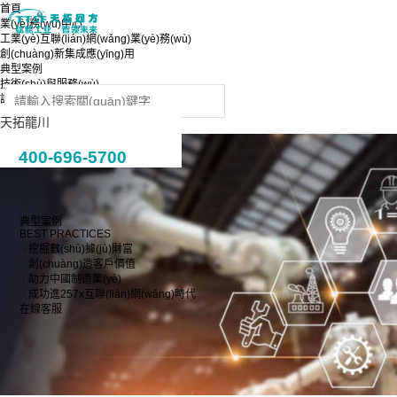
首頁
業(yè)務(wù)中心
工業(yè)互聯(lián)網(wǎng)業(yè)務(wù)
創(chuàng)新集成應(yīng)用
典型案例
技術(shù)與服務(wù)
認識天拓四方
天拓龍川
400-696-5700
樣機申請
典型案例
BEST PRACTICES
· 挖掘數(shù)據(jù)財富
· 創(chuàng)造客戶價值
· 助力中國制造業(yè)
· 成功進257x互聯(lián)網(wǎng)時代
在線客服