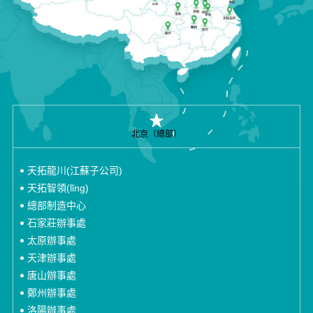
北京（總部）
天拓龍川(江蘇子公司)
天拓智領(lǐng)
總部制造中心
石家莊辦事處
太原辦事處
天津辦事處
唐山辦事處
鄭州辦事處
洛陽辦事處