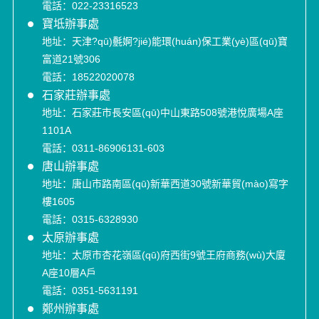
電話：022-23316523
寶坻辦事處
地址：天津?qū)氎婀?jié)能環(huán)保工業(yè)區(qū)寶
富道21號306
電話：18522020078
石家莊辦事處
地址：石家莊市長安區(qū)中山東路508號港悅廣場A座
1101A
電話：0311-86906131-603
唐山辦事處
地址：唐山市路南區(qū)新華西道30號新華貿(mào)寫字
樓1605
電話：0315-6328930
太原辦事處
地址：太原市杏花嶺區(qū)府西街9號王府商務(wù)大廈
A座10層A戶
電話：0351-5631191
鄭州辦事處