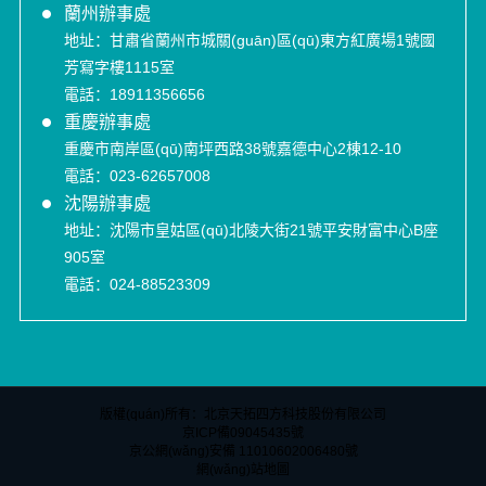
蘭州辦事處
地址：甘肅省蘭州市城關(guān)區(qū)東方紅廣場1號國
芳寫字樓1115室
電話：18911356656
重慶辦事處
重慶市南岸區(qū)南坪西路38號嘉德中心2棟12-10
電話：023-
62657008
沈陽辦事處
地址：沈陽市皇姑區(qū)北陵大街21號平安財富中心B座
905室
電話：024-88523309
版權(quán)所有：北京天拓四方科技股份有限公司
京ICP備09045435號
京公網(wǎng)安備 11010602006480號
網(wǎng)站地圖