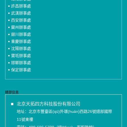
許昌辦事處
武漢辦事處
西安辦事處
蘭州辦事處
銀川辦事處
重慶辦事處
沈陽辦事處
寶坻辦事處
邯鄲辦事處
保定辦事處
總部信息
北京天拓四方科技股份有限公司
地址：北京市豐臺區(qū)外環(huán)西路26號總部國際
11號東樓