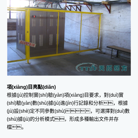
項(xiàng)目亮點(diǎn)
根據(jù)控制實(shí)驗(yàn)項(xiàng)目要求，對(duì)實
(shí)驗(yàn)數(shù)據(jù)進(jìn)行記錄和分析，根據
(jù)設(shè)定不同參數(shù)，可選擇對(duì)數
(shù)據(jù)的分析模式，形成多種輸出文件并存
檔。