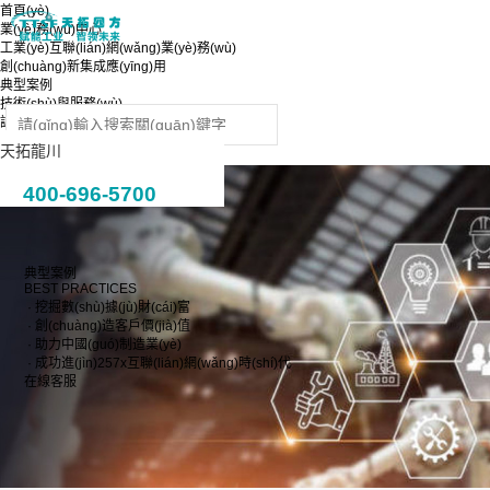
首頁(yè)
業(yè)務(wù)中心
工業(yè)互聯(lián)網(wǎng)業(yè)務(wù)
創(chuàng)新集成應(yīng)用
典型案例
技術(shù)與服務(wù)
認(rèn)識(shí)天拓四方
天拓龍川
400-696-5700
樣機(jī)申請(qǐng)
典型案例
BEST PRACTICES
· 挖掘數(shù)據(jù)財(cái)富
· 創(chuàng)造客戶價(jià)值
· 助力中國(guó)制造業(yè)
· 成功進(jìn)257x互聯(lián)網(wǎng)時(shí)代
在線客服