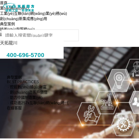
首頁
業(yè)務(wù)中心
工業(yè)互聯(lián)網(wǎng)業(yè)務(wù)
創(chuàng)新集成應(yīng)用
典型案例
技術(shù)與服務(wù)
認識天拓四方
天拓龍川
400-696-5700
樣機申請
典型案例
BEST PRACTICES
· 挖掘數(shù)據(jù)財富
· 創(chuàng)造客戶價值
· 助力中國制造業(yè)
· 成功進257x互聯(lián)網(wǎng)時代
在線客服