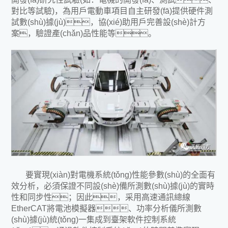
對比等試驗)，為用戶電動車項目自主研發(fā)提供硬件測
試數(shù)據(jù)，協(xié)助用戶完善設(shè)計方
案，驗證產(chǎn)品性能等。
要實現(xiàn)對電機系統(tǒng)性能參數(shù)的全面有
效分析，必須保證不同設(shè)備所測數(shù)據(jù)的實時
性和同步性；因此，采用高速通訊總線
EtherCAT將電池模擬器、功率分析儀所測數
(shù)據(jù)統(tǒng)一集成到臺架軟件控制系統