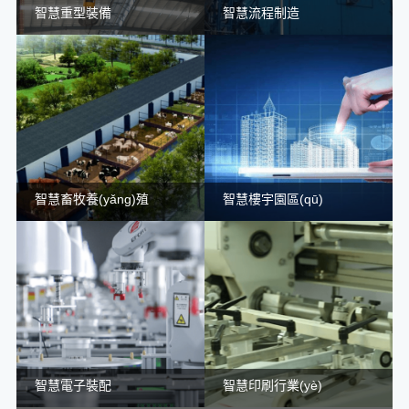
智慧重型裝備
智慧流程制造
實時監(jiān)控起重設(shè)備運
建立煙氣治理設(shè)備的數(shù)
(yùn)行狀態(tài)，統
字模型，全面、直觀
(tǒng)計主要零部件的使用頻次和
的進(jìn)行系統(tǒng)運(yùn)行狀
累計時間，用于指導
態(tài)監(jiān)控，優(yōu)化原料投
(dǎo)維護(hù)保養(yǎng)和更換周
入，保證設(shè)備穩(wěn)定
期，減少設(shè)備非計劃性
運(yùn)行，實現(xiàn)設(shè)備
停機(jī)。
故障快速恢復(fù)。
智慧畜牧養(yǎng)殖
智慧樓宇園區(qū)
實時監(jiān)測禽畜養(yǎng)殖環
建立數(shù)字孿生園區(qū)模
(huán)境參數(shù)、進(jìn)
型，通過對關(guān)鍵設(shè)
食量、飲水量、清糞
備、園區(qū)周界、視頻監(jiān)
量，實現(xiàn)養(yǎng)殖的
控、能源消耗、訪問車輛等
遠(yuǎn)程監(jiān)控，保障禽
的數(shù)字化管理， 提
畜適宜的生長條件，提高
高園區(qū)安防能力，保障園區
養(yǎng)殖能力。
(qū)安全。
智慧電子裝配
智慧印刷行業(yè)