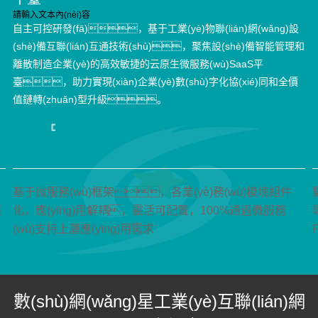
請輸入文本內(nèi)容
自主可控研發(fā)，基于工業(yè)物聯(lián)網(wǎng)設
(shè)備互聯(lián)互通技術(shù)，聚焦設(shè)備智能管理和
離散制造企業(yè)的高效敏捷的云原生微服務(wù)SaaS平
臺，助力實現(xiàn)企業(yè)數(shù)字化協(xié)同和全價
值鏈轉(zhuǎn)型升級。
配置靈活
基于微服務(wù)框架，各業(yè)務(wù)模塊組件
經
化，應(yīng)用解耦，靈活可配置，100%通過微服務
(wù)支持上層應(yīng)用需求
數(shù)網(wǎng)星工業(yè)互聯(lián)網