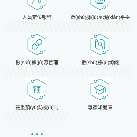
人員定位報警
數(shù)據(jù)呈現(xiàn)平臺
數(shù)據(jù)源管理
數(shù)據(jù)總線
雙重預(yù)防機(jī)制
專家知識庫