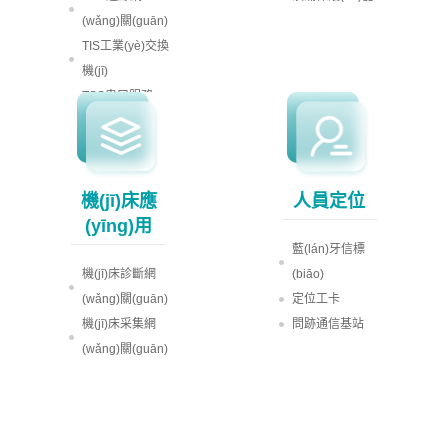
(wǎng)關(guān)
TIS工業(yè)交換
機(jī)
TSS串口服務
(wù)器
TXG協(xié)議轉
(zhuǎn)換器
TWD系列Lora
機(jī)床應
人員定位
無線數(shù)傳
(yīng)用
模塊
藍(lán)牙信標
機(jī)床診斷網
(biāo)
(wǎng)關(guān)
定位工卡
機(jī)床采集網
問跡通信基站
(wǎng)關(guān)