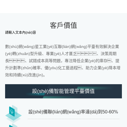
客戶價值
請輸入文本內(nèi)容
數(shù)網(wǎng)星工業(yè)互聯(lián)網(wǎng)平臺有效解決企業
(yè)轉(zhuǎn)型升級、專業(yè)人才匱乏、決策周期
長、試錯成本高等問題，專注降低企業(yè)的庫存、提
升計劃準(zhǔn)確率、優(yōu)化工藝過程、助力企業(yè)降本增
效和持續(xù)改進(jìn)。
設(shè)備智能管理平臺價值
設(shè)備聯(lián)網(wǎng)率達(dá)到50-60%