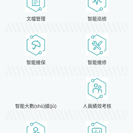
(chǎn)全流程管理系
統(tǒng)
文檔管理
智能巡檢
智能維保
智能維修
智能大數(shù)據(jù)
人員績效考核