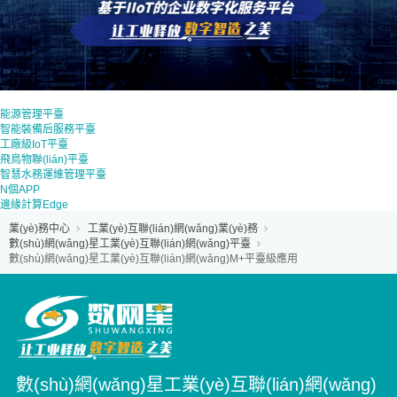
數(shù)網(wǎng)星工業(yè)互聯(lián)網(wǎng)平臺
能源管理平臺
智能裝備后服務平臺
工廠級IoT平臺
飛鳥物聯(lián)平臺
智慧水務運維管理平臺
N個APP
邊緣計算Edge
業(yè)務中心
工業(yè)互聯(lián)網(wǎng)業(yè)務
數(shù)網(wǎng)星工業(yè)互聯(lián)網(wǎng)平臺
數(shù)網(wǎng)星工業(yè)互聯(lián)網(wǎng)M+平臺級應用
數(shù)網(wǎng)星工業(yè)互聯(lián)網(wǎng)