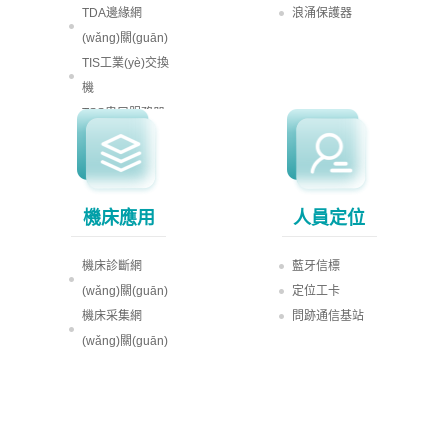
TDA邊緣網
浪涌保護器
(wǎng)關(guān)
TIS工業(yè)交換
機
TSS串口服務器
TXG協(xié)議轉
(zhuǎn)換器
TWD系列Lora
無線數(shù)傳
機床應用
人員定位
模塊
機床診斷網
藍牙信標
(wǎng)關(guān)
定位工卡
機床采集網
問跡通信基站
(wǎng)關(guān)