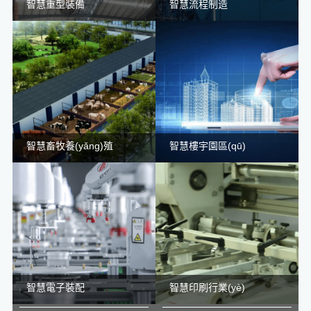
智慧重型裝備
智慧流程制造
實時監(jiān)控起重設(shè)備運行
建立煙氣治理設(shè)備的數(shù)
狀態(tài)，統(tǒng)計主要
字模型，全面、直觀的
零部件的使用頻次和累計時間，用
進行系統(tǒng)運行狀態(tài)監
于指導維護保養(yǎng)和更換周
(jiān)控，優(yōu)化原料投
期，減少設(shè)備非計劃性
入，保證設(shè)備穩(wěn)定
停機。
運行，實現(xiàn)設(shè)備
故障快速恢復。
智慧畜牧養(yǎng)殖
智慧樓宇園區(qū)
實時監(jiān)測禽畜養(yǎng)殖環
建立數(shù)字孿生園區(qū)模
(huán)境參數(shù)、進食
型，通過對關(guān)鍵
量、飲水量、清糞
設(shè)備、園區(qū)周
量，實現(xiàn)養
界、視頻監(jiān)
(yǎng)殖的遠程監(jiān)控，保
控、能源消耗、訪
障禽畜適宜的生長條件，提高
問車輛等的數(shù)字化管
養(yǎng)殖能力。
理， 提高園區(qū)安防能
力，保障園區(qū)安全。
智慧電子裝配
智慧印刷行業(yè)