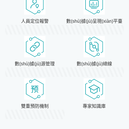
人員定位報警
數(shù)據(jù)呈現(xiàn)平臺
數(shù)據(jù)源管理
數(shù)據(jù)總線
雙重預防機制
專家知識庫