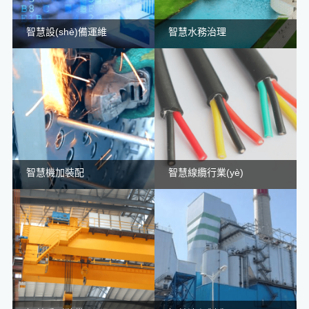
智慧設(shè)備運維
智慧水務治理
實時采集設(shè)備運行參數
實現(xiàn)水處理工藝集中展示和
(shù)，監(jiān)控設(shè)備運行
管控，實現(xiàn)人員車輛的
狀態(tài)，對設(shè)備進行故障預
嚴格管理，實現(xiàn)對各水
警，根據(jù)故障情況
處理站點的智能點巡
進行智能售后派單，快速響
檢，挖掘水務數(shù)據
應，提升客戶體驗，增強
(jù)價值，優(yōu)化水處理工
客戶粘性。
藝，降低投料成本。
智慧機加裝配
智慧線纜行業(yè)
有效改善生產(chǎn)環(huán)
幫助線纜企業(yè)解決生產(chǎn)
境、生產(chǎn)混亂問題；有效
管理粗放、質(zhì)量追溯困難、
協(xié)同規(guī)劃生產(chǎn)設
訂單交付周期長等問題，提高生
(shè)備、物料、人員的調
產(chǎn)管理的精細程度，降低人
(diào)配計劃安排；多
工成本、縮短訂單交付周
視角的指標分析，支撐企業(yè)管
期。?
理者快速決策。