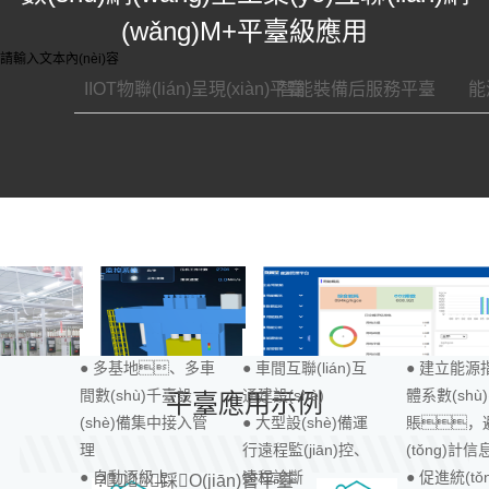
(wǎng)M+平臺級應用
請輸入文本內(nèi)容
IIOT物聯(lián)呈現(xiàn)平臺
智能裝備后服務平臺
能
IOT物聯(lián)呈現(xiàn)平臺
智能裝備后服務平臺
能源管理平臺
● 多基地、多車
● 車間互聯(lián)互
● 建立能源
間數(shù)千臺設
通建設(shè)
體系數(shù
平臺應用示例
(shè)備集中接入管
● 大型設(shè)備運
賬，
理
行遠程監(jiān)控、
(tǒng)計
● 自動逐級上
遠程診斷
● 促進統(tǒ
?；踩O(jiān)管平臺