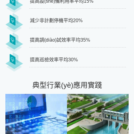
優(yōu)化庫存平均30%
良品率提升3-5%
降低用工成本平均20%
提高生產(chǎn)效率平均20%
典型行業(yè)應用實踐