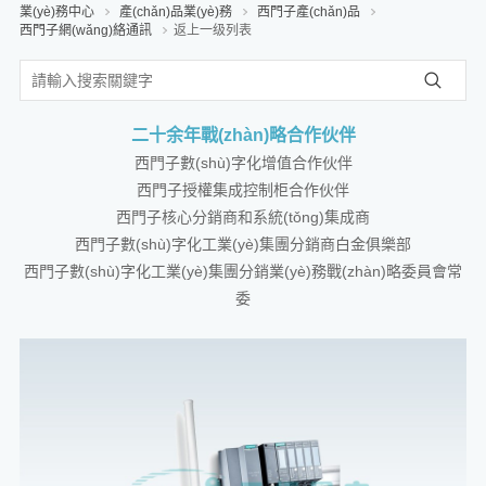
業(yè)務中心
產(chǎn)品業(yè)務
西門子產(chǎn)品
西門子網(wǎng)絡通訊
返上一级列表
二十余年戰(zhàn)略合作伙伴
西門子數(shù)字化增值合作伙伴
西門子授權集成控制柜合作伙伴
西門子核心分銷商和系統(tǒng)集成商
西門子數(shù)字化工業(yè)集團分銷商白金俱樂部
西門子數(shù)字化工業(yè)集團分銷業(yè)務戰(zhàn)略委員會常
委