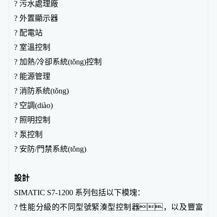
? 污水處理廠
? 外置顯示器
? 配電站
? 室溫控制
? 加熱/冷卻系統(tǒng)控制
? 能源管理
? 消防系統(tǒng)
? 空調(diào)
? 照明控制
? 泵控制
? 安防/門禁系統(tǒng)
設計
SIMATIC S7-1200 系列包括以下模塊：
? 性能分級的不同型號緊湊型控制器，以及豐富