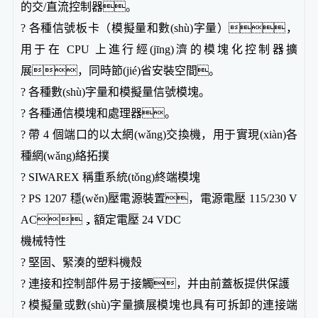
的交/直流控制器。
? 各種信號板卡（模擬量和數(shù)字量），
用于在 CPU 上進行經(jīng)濟的模塊化控制器擴
展，同時節(jié)省安裝空間。
? 各種數(shù)字量和模擬量信號模塊。
? 各種通信模塊和處理器。
? 帶 4 個端口的以太網(wǎng)交換機，用于實現(xiàn)各
種網(wǎng)絡拓撲
? SIWAREX 稱重系統(tǒng)終端模塊
? PS 1207 穩(wěn)壓電源裝置，電源電壓 115/230 V
AC，額定電壓 24 VDC
機械特性
? 堅固、緊湊的塑料機殼
? 連接和控制部件易于接觸，并由前蓋板提供保護
? 模擬量或數(shù)字量擴展模塊也具有可拆卸的連接端