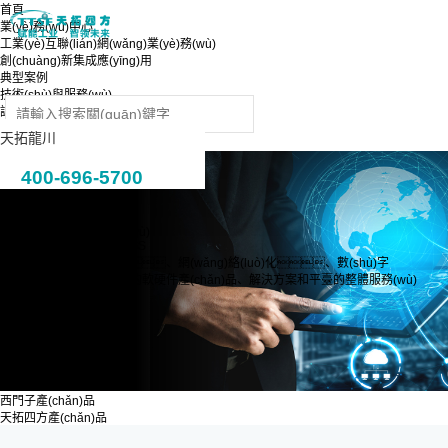
首頁
業(yè)務(wù)中心
工業(yè)互聯(lián)網(wǎng)業(yè)務(wù)
創(chuàng)新集成應(yīng)用
典型案例
技術(shù)與服務(wù)
認識天拓四方
天拓龍川
400-696-5700
樣機申請
產(chǎn)品業(yè)務(wù)
PRODUCT BUSINESS
為客戶提供自動化、網(wǎng)絡(luò)化、數(shù)字
化、智能化的軟硬件產(chǎn)品、解決方案和平臺的整體服務(wù)
商
在線客服
西門子產(chǎn)品
天拓四方產(chǎn)品