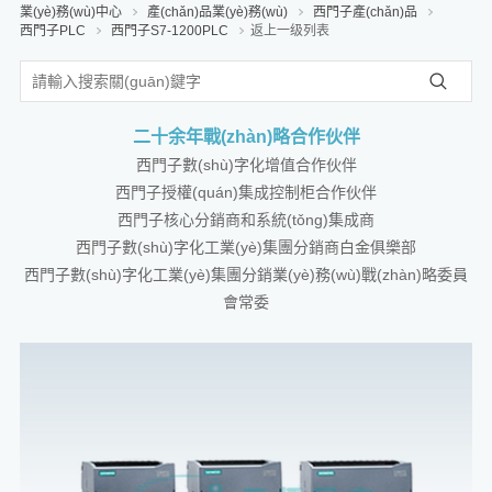
業(yè)務(wù)中心
產(chǎn)品業(yè)務(wù)
西門子產(chǎn)品
西門子PLC
西門子S7-1200PLC
返上一级列表
二十余年戰(zhàn)略合作伙伴
西門子數(shù)字化增值合作伙伴
西門子授權(quán)集成控制柜合作伙伴
西門子核心分銷商和系統(tǒng)集成商
西門子數(shù)字化工業(yè)集團分銷商白金俱樂部
西門子數(shù)字化工業(yè)集團分銷業(yè)務(wù)戰(zhàn)略委員
會常委