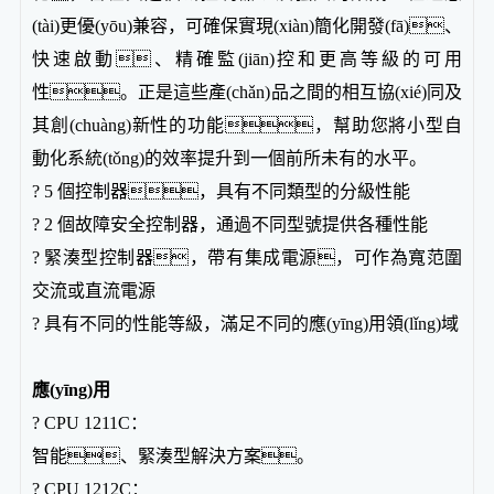
(tài)更優(yōu)兼容，可確保實現(xiàn)簡化開發(fā)、
快速啟動、精確監(jiān)控和更高等級的可用
性。正是這些產(chǎn)品之間的相互協(xié)同及
其創(chuàng)新性的功能，幫助您將小型自
動化系統(tǒng)的效率提升到一個前所未有的水平。
? 5 個控制器，具有不同類型的分級性能
? 2 個故障安全控制器，通過不同型號提供各種性能
? 緊湊型控制器，帶有集成電源，可作為寬范圍
交流或直流電源
? 具有不同的性能等級，滿足不同的應(yīng)用領(lǐng)域
應(yīng)用
? CPU 1211C：
智能、緊湊型解決方案。
? CPU 1212C：