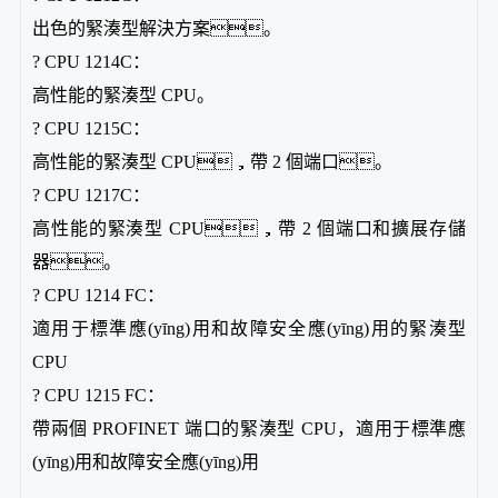
出色的緊湊型解決方案。
? CPU 1214C：
高性能的緊湊型 CPU。
? CPU 1215C：
高性能的緊湊型 CPU，帶 2 個端口。
? CPU 1217C：
高性能的緊湊型 CPU，帶 2 個端口和擴展存儲
器。
? CPU 1214 FC：
適用于標準應(yīng)用和故障安全應(yīng)用的緊湊型
CPU
? CPU 1215 FC：
帶兩個 PROFINET 端口的緊湊型 CPU，適用于標準應
(yīng)用和故障安全應(yīng)用