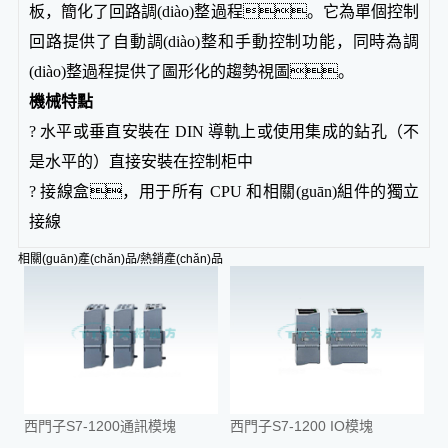
板，簡化了回路調(diào)整過程。它為單個控制
回路提供了自動調(diào)整和手動控制功能，同時為調
(diào)整過程提供了圖形化的趨勢視圖。
機械特點
? 水平或垂直安裝在 DIN 導軌上或使用集成的鉆孔（不
是水平的）直接安裝在控制柜中
? 接線盒，用于所有 CPU 和相關(guān)組件的獨立
接線
相關(guān)產(chǎn)品/熱銷產(chǎn)品
西門子S7-1200通訊模塊
西門子S7-1200 IO模塊