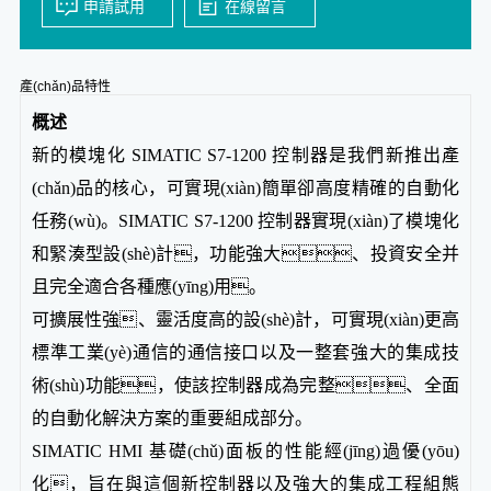
產(chǎn)品特性
概述
新的模塊化 SIMATIC S7-1200 控制器是我們新推出產
(chǎn)品的核心，可實現(xiàn)簡單卻高度精確的自動化
任務(wù)。SIMATIC S7-1200 控制器實現(xiàn)了模塊化
和緊湊型設(shè)計，功能強大、投資安全并
且完全適合各種應(yīng)用。
可擴展性強、靈活度高的設(shè)計，可實現(xiàn)更高
標準工業(yè)通信的通信接口以及一整套強大的集成技
術(shù)功能，使該控制器成為完整、全面
的自動化解決方案的重要組成部分。
SIMATIC HMI 基礎(chǔ)面板的性能經(jīng)過優(yōu)
化，旨在與這個新控制器以及強大的集成工程組態